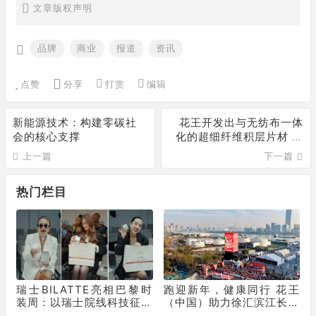
文章版权声明
品牌
商业
报道
资讯
点赞
分享
打赏
编辑
新能源技术：构建零碳社
花王开发出与无纺布一体
会的核心支撑
化的超细纤维积层片材 实
现超细薄膜在人体上大面
上一篇
下一篇
积及活动部位的应用
热门栏目
瑞士BILATTE亮相巴黎时
跑迎新年，健康同行 花王
装周：以瑞士院线科技征服
（中国）助力徐汇滨江长跑
秀场，获好莱坞顶级化妆师
节为2025画上活力句点