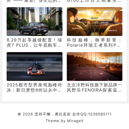
界”—— 重塑产业生态的双
G700上市百天销量突破
重革命
10331辆！
8.29万起享越级配置！瑞
科技巅峰，御界新章：
虎7 PLUS，让年底购车再
Polarie拜瑞王者系列P70
不用妥协
窗膜重塑车膜行业标准
2025都市型男座驾巅峰对
北京沣野科技旗下新品牌一
决：新日梦想6何以从中突
风野乐FENOIRA探索温和
出“重围”？
有效护肤新路径
© 2026 坚持不懈，勇往直前 合作QQ:1039585111
Theme by
MirageV